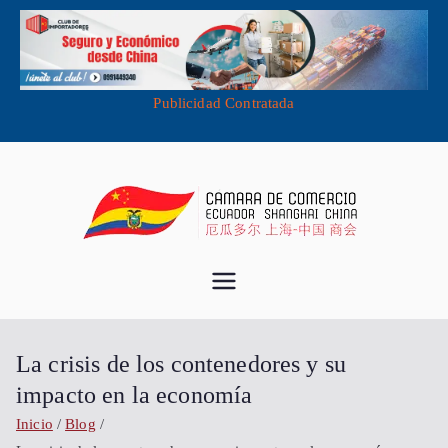
Publicidad Contratada
Saltar
al
contenido
Cámara de
Importa desde China - Compra en
China - Exporta a China
Comercio
La crisis de los contenedores y su
Ecuador
impacto en la economía
Inicio
Blog