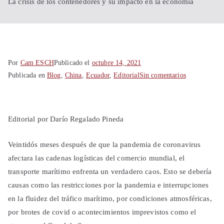
Shanghái
La crisis de los contenedores y su impacto en la economía
China
Por
Cam ESCH
Publicado el
octubre 14, 2021
en
Publicada en
Blog
,
China
,
Ecuador
,
Editorial
Sin comentarios
La
crisis
de
Editorial por Darío Regalado Pineda
los
contenedores
Veintidós meses después de que la pandemia de coronavirus
y
afectara las cadenas logísticas del comercio mundial, el
su
transporte marítimo enfrenta un verdadero caos. Esto se debería
impacto
causas como las restricciones por la pandemia e interrupciones
en
en la fluidez del tráfico marítimo, por condiciones atmosféricas,
la
por brotes de covid o acontecimientos imprevistos como el
economía