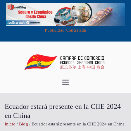
Publicidad Contratada
Saltar
al
contenido
Cámara de
Importa desde China - Compra en
China - Exporta a China
Comercio
Ecuador estará presente en la CIIE 2024
Ecuador
en China
Inicio
Blog
Ecuador estará presente en la CIIE 2024 en China