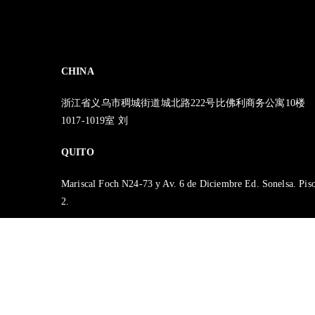
CHINA
浙江省义乌市稠城街道城北路222号比佛利商务公寓10楼
1017-1019室 刘
QUITO
Mariscal Foch N24-73 y Av. 6 de Diciembre Ed. Sonelsa. Pis
2.
SANTO DOMINGO
Av. Esmeraldas y Av. Emilio Lorenzo Stehle
Plaza Santo Domingo – GAD Provincial de Santo Domingo