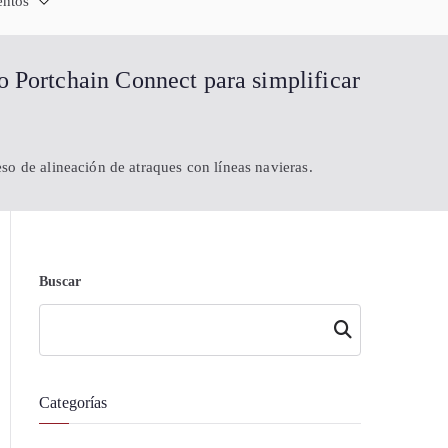
 Comercio Ecuador
China - Exporta a China
entos
nghái China
 Portchain Connect para simplificar
o de alineación de atraques con líneas navieras.
Buscar
Buscar
Categorías