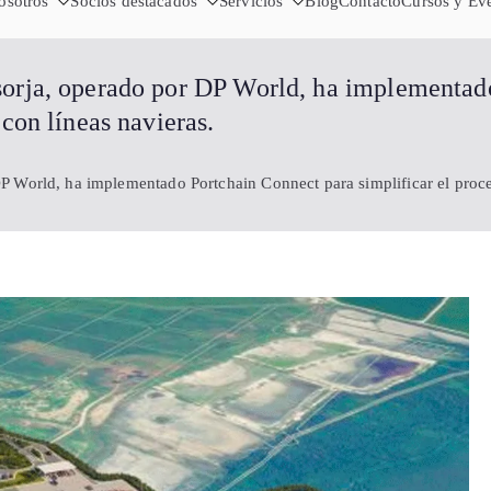
Cámara de
osotros
Socios destacados
Servicios
Importa desde China - Compra en 
Blog
Contacto
Cursos y Ev
Sha
sorja, operado por DP World, ha implementado
 con líneas navieras.
 World, ha implementado Portchain Connect para simplificar el proces