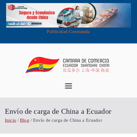
Publicidad Contratada
Saltar
al
contenido
Cámara de
Importa desde China - Compra en
China - Exporta a China
Comercio
Envío de carga de China a Ecuador
Ecuador
Inicio
Blog
Envío de carga de China a Ecuador