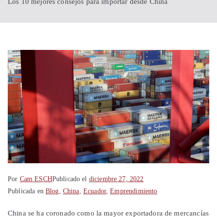
Shanghái
Los 10 mejores consejos para importar desde China
China
Por
Cam ESCH
Publicado el
diciembre 27, 2022
Publicada en
Blog
,
China
,
Ecuador
,
Emprendimiento
China se ha coronado como la mayor exportadora de mercancías