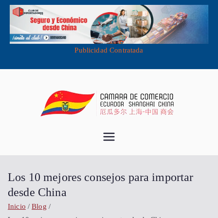
Publicidad Contratada
Saltar
al
contenido
Cámara de
Importa desde China - Compra en
China - Exporta a China
Comercio
Los 10 mejores consejos para importar
Ecuador
desde China
Inicio
Blog