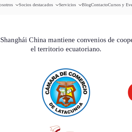
Cámara de
osotros
Socios destacados
Servicios
Importa desde China - Compra en 
Blog
Contacto
Cursos y Ev
Sha
hanghái China mantiene convenios de coopera
el territorio ecuatoriano.