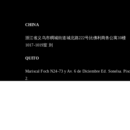
CHINA
浙江省义乌市稠城街道城北路222号比佛利商务公寓10楼
1017-1019室 刘
QUITO
Mariscal Foch N24-73 y Av. 6 de Diciembre Ed. Sonelsa. Pis
2.
SANTO DOMINGO
Av. Esmeraldas y Av. Emilio Lorenzo Stehle
Plaza Santo Domingo – GAD Provincial de Santo Domingo