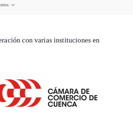
 Comercio Ecuador
China - Exporta a China
entos
nghái China
ción con varias instituciones en