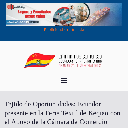
Publicidad Contratada
Saltar
al
contenido
Cámara de
Importa desde China - Compra en
China - Exporta a China
Comercio
Tejido de Oportunidades: Ecuador
Ecuador
presente en la Feria Textil de Keqiao con
el Apoyo de la Cámara de Comercio