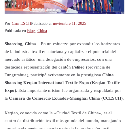
Por
Cam ESCH
Publicado el
noviembre 11, 2025
Publicada en
Blog
,
China
Shaoxing, China
– En un esfuerzo por expandir los horizontes
de la industria textil ecuatoriana y capitalizar el potencial del
mercado asiático, una delegación de empresarios, con una
destacada representación del cantón
Pelileo
(provincia de
Tungurahua), participó activamente en la prestigiosa
China
Shaoxing Keqiao International Textile Expo (Keqiao Textile
Expo)
. Esta importante misión fue organizada y respaldada por
la
Cámara de Comercio Ecuador-Shanghái China (CCESCH)
.
Keqiao, conocida como la «Ciudad Textil de China», es el
centro de distribución textil más grande del mundo, manejando
aproximadamente una cuarta parte de la producción textil