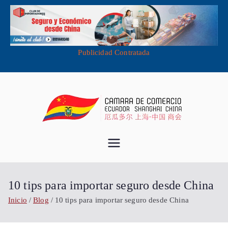
Publicidad Contratada
Saltar
al
contenido
Cámara de
Importa desde China - Compra en
China - Exporta a China
Comercio
10 tips para importar seguro desde China
Ecuador
Inicio
Blog
10 tips para importar seguro desde China