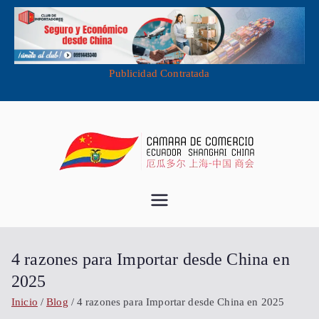
Publicidad Contratada
Saltar
al
contenido
Cámara de
Importa desde China - Compra en
China - Exporta a China
Comercio
4 razones para Importar desde China en
Ecuador
2025
Inicio
Blog
4 razones para Importar desde China en 2025