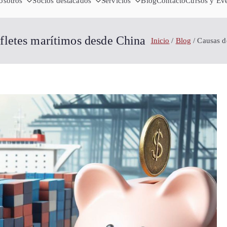
Cámara de
osotros
Socios destacados
Servicios
Importa desde China - Compra en 
Blog
Contacto
Cursos y Ev
Sha
 fletes marítimos desde China
Inicio
Blog
Causas d