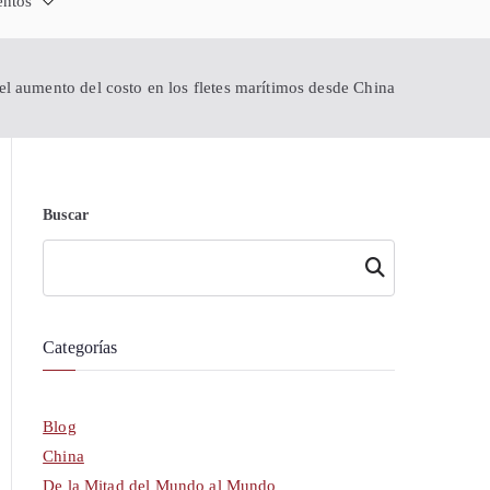
 Comercio Ecuador
China - Exporta a China
entos
nghái China
el aumento del costo en los fletes marítimos desde China
Buscar
Buscar
Categorías
Blog
China
De la Mitad del Mundo al Mundo