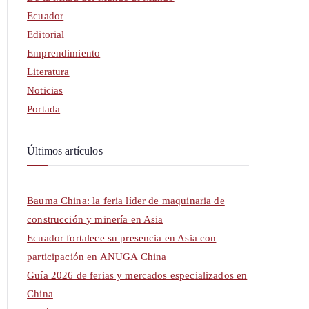
Ecuador
Editorial
Emprendimiento
Literatura
Noticias
Portada
Últimos artículos
Bauma China: la feria líder de maquinaria de
construcción y minería en Asia
Ecuador fortalece su presencia en Asia con
participación en ANUGA China
Guía 2026 de ferias y mercados especializados en
China