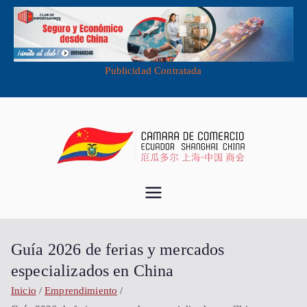
Publicidad Contratada
Saltar
al
contenido
Cámara de
Importa desde China - Compra en
China - Exporta a China
Comercio
Guía 2026 de ferias y mercados
Ecuador
especializados en China
Inicio
Emprendimiento