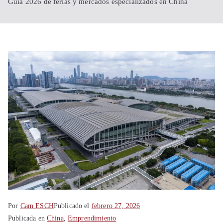
Shanghái
Guía 2026 de ferias y mercados especializados en China
China
Por
Cam ESCH
Publicado el
febrero 27, 2026
Publicada en
China
,
Emprendimiento