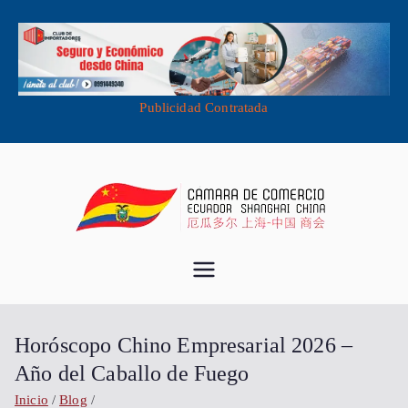
Publicidad Contratada
Cámara de
Importa desde China - Compra en
China - Exporta a China
Comercio
Horóscopo Chino Empresarial 2026 –
Ecuador
Año del Caballo de Fuego
Inicio
Blog