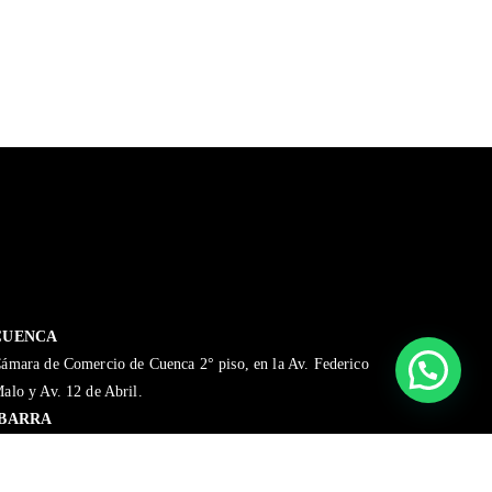
CUENCA
ámara de Comercio de Cuenca 2° piso, en la Av. Federico
alo y Av. 12 de Abril.
IBARRA
uan de Velasco 7-83 y José Joaquín de Olmedo, edificio de la
ámara de Comercio de Ibarra, tercer piso.