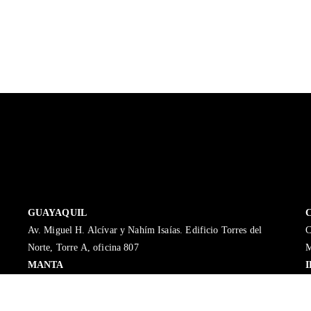
GUAYAQUIL
Av. Miguel H. Alcívar y Nahím Isaías. Edificio Torres del
C
Norte, Torre A, oficina 807
M
MANTA
o
Cámara de Comercio de Manta Av. 2 No. 1047 entre Calles 10
J
y 11
C