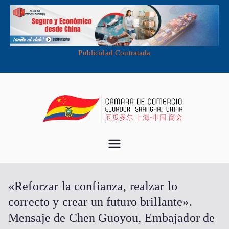
Publicidad Contratada
Saltar
al
contenido
Cámara de
Importa desde China - Compra en
China - Exporta a China
Comercio
«Reforzar la confianza, realzar lo
Ecuador
correcto y crear un futuro brillante».
Mensaje de Chen Guoyou, Embajador de