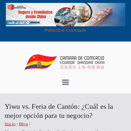
Publicidad Contratada
Saltar
al
contenido
Cámara de
Importa desde China - Compra en
China - Exporta a China
Comercio
Yiwu vs. Feria de Cantón: ¿Cuál es la
Ecuador
mejor opción para tu negocio?
Inicio
Blog