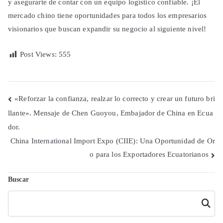
y asegurarte de contar con un equipo logístico confiable. ¡El
mercado chino tiene oportunidades para todos los empresarios
visionarios que buscan expandir su negocio al siguiente nivel!
Post Views:
555
Navegación
«Reforzar la confianza, realzar lo correcto y crear un futuro bri
llante». Mensaje de Chen Guoyou, Embajador de China en Ecua
de
dor.
entradas
China International Import Expo (CIIE): Una Oportunidad de Or
o para los Exportadores Ecuatorianos
Buscar
Buscar