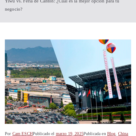
Shanghái
Yiwu vs. Feria de Cantón: ¿Cuál es la mejor opción para tu
negocio?
China
Por
Cam ESCH
Publicado el
marzo 19, 2025
Publicada en
Blog
,
China