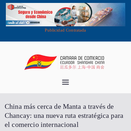
Publicidad Contratada
Saltar
al
contenido
Cámara de
Importa desde China - Compra en
China - Exporta a China
Comercio
China más cerca de Manta a través de
Ecuador
Chancay: una nueva ruta estratégica para
el comercio internacional