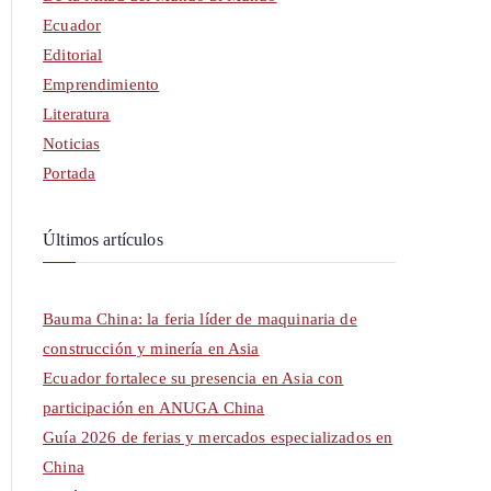
Ecuador
Editorial
Emprendimiento
Literatura
Noticias
Portada
Últimos artículos
Bauma China: la feria líder de maquinaria de
construcción y minería en Asia
Ecuador fortalece su presencia en Asia con
participación en ANUGA China
Guía 2026 de ferias y mercados especializados en
China