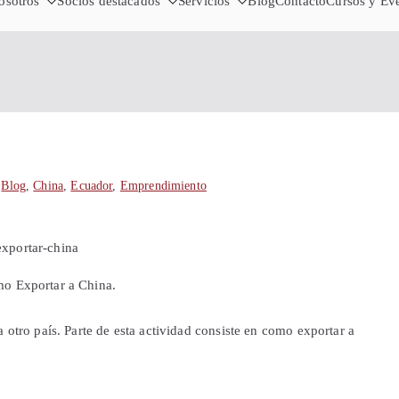
Cámara de
osotros
Socios destacados
Servicios
Importa desde China - Compra en 
Blog
Contacto
Cursos y Ev
Sha
n
Blog
,
China
,
Ecuador
,
Emprendimiento
mo Exportar a China.
 otro país. Parte de esta actividad consiste en como exportar a