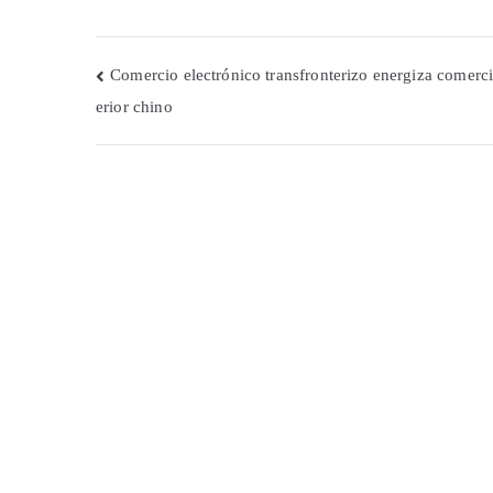
Navegación
Comercio electrónico transfronterizo energiza comerci
erior chino
de
entradas