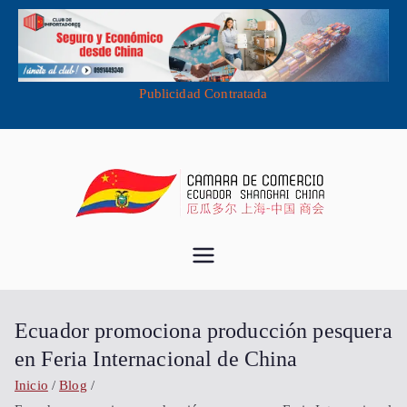
Publicidad Contratada
Saltar
al
contenido
Cámara de
Importa desde China - Compra en
China - Exporta a China
Comercio
Ecuador promociona producción pesquera
Ecuador
en Feria Internacional de China
Inicio
Blog