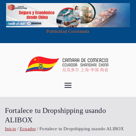
Publicidad Contratada
Saltar
al
contenido
Cámara de
Importa desde China - Compra en
China - Exporta a China
Comercio
Fortalece tu Dropshipping usando
Ecuador
ALIBOX
Inicio
Ecuador
Fortalece tu Dropshipping usando ALIBOX