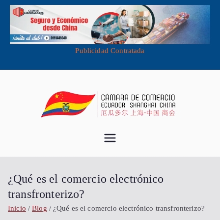
Publicidad Contratada
Saltar
al
contenido
Cámara de
Importa desde China - Compra en
China - Exporta a China
Comercio
¿Qué es el comercio electrónico
Ecuador
transfronterizo?
Inicio
Blog
¿Qué es el comercio electrónico transfronterizo?