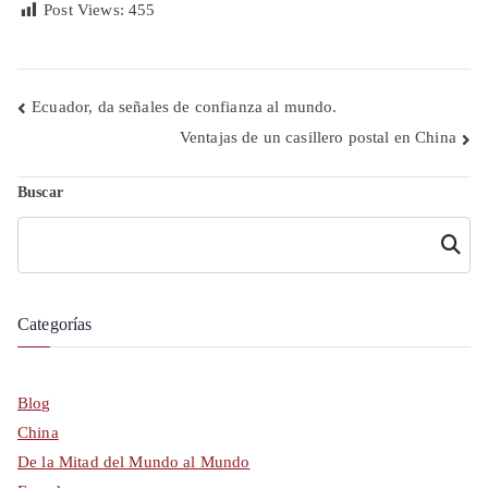
Post Views:
455
Navegación
Ecuador, da señales de confianza al mundo.
Ventajas de un casillero postal en China
de
entradas
Buscar
Buscar
Categorías
Blog
China
De la Mitad del Mundo al Mundo