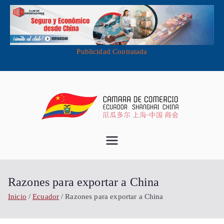
Publicidad Contratada
Saltar
al
contenido
Cámara de
Importa desde China - Compra en
China - Exporta a China
Comercio
Razones para exportar a China
Ecuador
Inicio
Ecuador
Razones para exportar a China