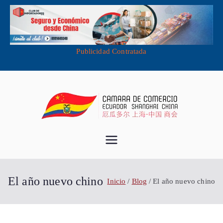
Publicidad Contratada
Saltar
al
contenido
Cámara de
Importa desde China - Compra en
China - Exporta a China
Comercio
El año nuevo chino
Inicio
Blog
El año nuevo chino
Ecuador