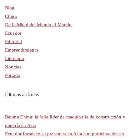
Blog
China
De la Mitad del Mundo al Mundo
Ecuador
Editorial
Emprendimiento
Literatura
Noticias
Portada
Últimos artículos
Bauma China: la feria líder de maquinaria de construcción y
minería en Asia
Ecuador fortalece su presencia en Asia con participación en